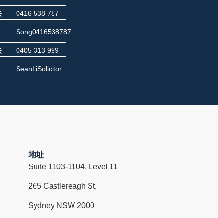
关
0416 538 787
Song0416538787
关
0405 313 999
SeanLiSolicitor
地址
Suite 1103-1104, Level 11
265 Castlereagh St,
Sydney NSW 2000