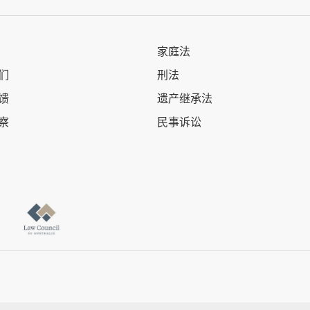
家庭法
们
刑法
馈
遗产继承法
察
民事诉讼