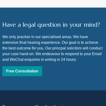
save me. His tea
师，我在其它留言区里也见到了
professionalism 
大家对他的评价。他除了大脑睿
their provision of
智、思维敏捷、个性沉稳，有过
guidance, ensurin
硬的专业知识之外，最让我感动
informed through
Have a legal question in your mind?
的是具有“猎犬”一样的精神，丝
process. Moreove
毫不夸张，我举几个例： 一、具
accessibility for 
有猎犬一样的嗅觉。他不放过案
We only practise in our specialised areas. We have
phone, even dur
子的每个细节，在别的律师看来
extensive final hearing experience. Our goal is to achieve
when I had to ma
忽略不计的东西，他会一层一层
the best interest 
the best outcome for you. Our princpal solicitors will conduct
的抽丝剥茧去看去分析，没有这
was invaluable.
your case hand-on. We endeavour to respond to your Email
种精神长达两年的我的案子赢不
and WeChat enquiries in writing in 24 hours.
了。 二、像猎犬一样啃硬骨头。
官司对方离过两次婚，和前妻也
Free Consultation
打过类似官司，实战经验和痞子
特征都很强。所提供的股票资料
掐头去尾，显示亏损。李律师硬
是一条一条从如何开户操作到研
究每一笔出处，找到了强有力的
证据。虽然最终对方依旧没有出
具股票实际赚的金额，而法庭仍