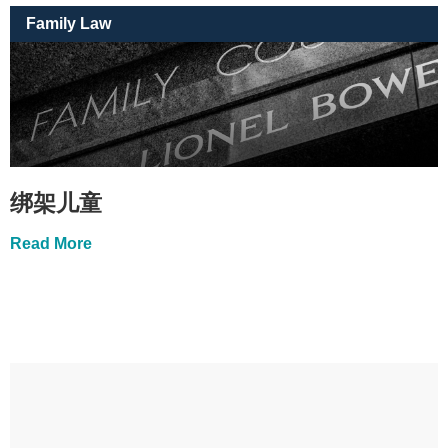
Family Law
绑架儿童
Read More