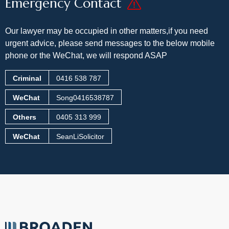
Emergency Contact
然采用了李律师提供的“股票收益
良好”的金额，为争取我的赔偿起
到了很重要的证据支撑。 三、像
Our lawyer may be occupied in other matters,
if you need
猎犬一样对客户忠诚。很多唯利
urgent advice, please send messages to the below mobile
是图的律师有了新案子不顾老案
phone or the WeChat, we will respond ASAP
子。而在长达两年的时间里，更
多时候反倒是我遇见瓶颈想放
Criminal
0416 538 787
弃，李律师却会用过硬的专业安
慰鼓励我。在博通所，我感受到
WeChat
Song0416538787
的是力量和激励。无论是Vivian
Others
0405 313 999
的加入，还是案子后期需要远在
中国的博通所张律师成为我国内
WeChat
SeanLiSolicitor
证人的见证者签名，都让我感觉
这里是一个大家庭，自己身后站
着一个值得依赖、坚强正义的团
队。身处异国他乡，哪一个身陷
困境、孤立无援人不会被“你要一
杯水，我给一个海洋”的温暖和支
持感动！ 恶梦终于过去，再次致
谢Sean Li和 Vianan（Vianan身