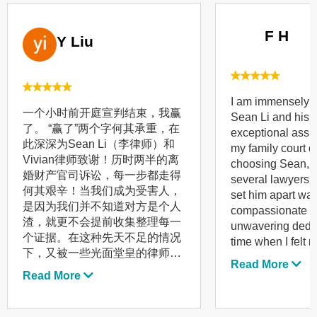
F H
Y Liu
I am immensely t
一个小时前开庭宣判结束，我赢
Sean Li and his t
了。 “赢了”两个字何其承重，在
exceptional assi
此深深为Sean Li（李律师）和
my family court ca
Vivian律师致谢！历时两半的离
choosing Sean, I
婚财产官司诉讼，每一步都走得
several lawyers, 
何其艰辛！当我们成为受害人，
set him apart was
是因为我们并不知道对方是个人
compassionate a
渣，就更不会提前收集整理每一
unwavering dedic
个证据。在这种先天不足的情况
time when I felt 
下，又被一些光面堂皇的律师所
While others se
Read More
忽悠掉一些律师费之后，我几乎
on painting a ble
Read More
对人间正义不抱希望。就在离财
claiming that I 
产诉讼失效期仅剩一个月的时间
they are the onl
里，转机出现，我认识了李律