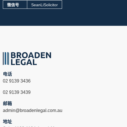
微信号
SeanLiSolicitor
电话
02 9139 3436
02 9139 3439
邮箱
admin@broadenlegal.com.au
地址