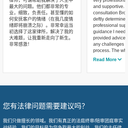
律师，可谓帮助我解决了人生中
very professiona
最大的问题。他们都非常的专
and supportive. F
业，细致，负责任。甚至懂的如
consultation Bro
何安抚客户的情绪（在我几度情
deftly determined 
绪即将崩溃之际）。非常幸运当
professional sup
初选择了这家律所，解决了我的
guidance I neede
大难题，让我重新走向了新生。
provided advice 
非常感激！
any challenges d
process. The who
Broaden Legal ar
Read More
knowledgeable, 
responsive. I hi
if anyone is looki
professional team
advice and suppo
您有法律问题需要建议吗？
我们只做擅长的领域。我们有真正的法庭终审/陪审团庭审实
战经验。我们的目标是为您争取最大的利益。我们的主任律