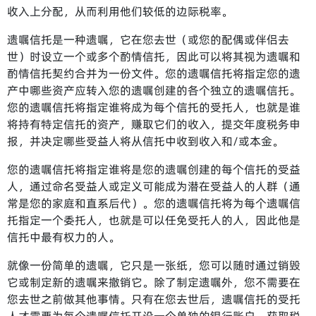
收入上分配，从而利用他们较低的边际税率。
遗嘱信托是一种遗嘱，它在您去世（或您的配偶或伴侣去
世）时设立一个或多个酌情信托，因此可以将其视为遗嘱和
酌情信托契约合并为一份文件。您的遗嘱信托将指定您的遗
产中哪些资产应转入您的遗嘱创建的各个独立的遗嘱信托。
您的遗嘱信托将指定谁将成为每个信托的受托人，也就是谁
将持有特定信托的资产，赚取它们的收入，提交年度税务申
报，并决定哪些受益人将从信托中收到收入和/或本金。
您的遗嘱信托将指定谁将是您的遗嘱创建的每个信托的受益
人，通过命名受益人或定义可能成为潜在受益人的人群（通
常是您的家庭和直系后代）。您的遗嘱信托将为每个遗嘱信
托指定一个委托人，也就是可以任免受托人的人，因此他是
信托中最有权力的人。
就像一份简单的遗嘱，它只是一张纸，您可以随时通过销毁
它或制定新的遗嘱来撤销它。除了制定遗嘱外，您不需要在
您去世之前做其他事情。只有在您去世后，遗嘱信托的受托