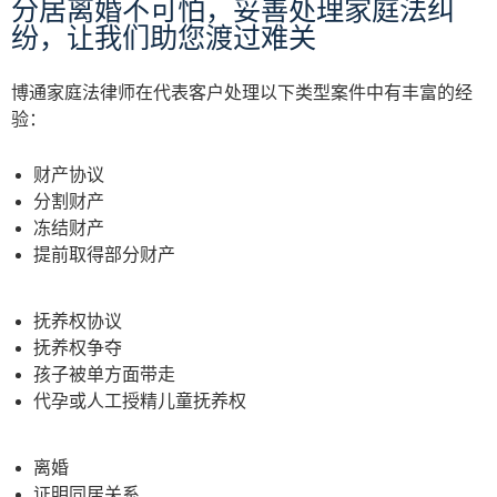
分居离婚不可怕，妥善处理家庭法纠
process. Moreove
毫不夸张，我举几个例： 一、具
纷，让我们助您渡过难关
accessibility for 
有猎犬一样的嗅觉。他不放过案
phone, even dur
子的每个细节，在别的律师看来
when I had to ma
博通家庭法律师在代表客户处理以下类型案件中有丰富的经
忽略不计的东西，他会一层一层
the best interest 
验：
的抽丝剥茧去看去分析，没有这
was invaluable.
种精神长达两年的我的案子赢不
了。 二、像猎犬一样啃硬骨头。
财产协议
官司对方离过两次婚，和前妻也
分割财产
打过类似官司，实战经验和痞子
冻结财产
特征都很强。所提供的股票资料
提前取得部分财产
掐头去尾，显示亏损。李律师硬
是一条一条从如何开户操作到研
究每一笔出处，找到了强有力的
抚养权协议
证据。虽然最终对方依旧没有出
抚养权争夺
具股票实际赚的金额，而法庭仍
孩子被单方面带走
然采用了李律师提供的“股票收益
代孕或人工授精儿童抚养权
良好”的金额，为争取我的赔偿起
到了很重要的证据支撑。 三、像
猎犬一样对客户忠诚。很多唯利
离婚
是图的律师有了新案子不顾老案
证明同居关系