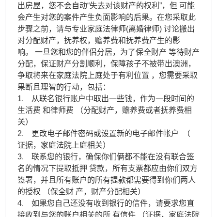
出房屋，您不会自动“失去对该财产的权利”，但 可能
会产生对您的案件产生负面影响的后果。在您采取此
步骤之前，请与专业家庭法律师(离婚律师) 讨论搬出
对分配财产，抚养权，赡养费和抚养费产生的影
响。 一旦您和您的伴侣分居，为了保全财产 等待财产
分配，保证财产分割顺利，保障孩子不被带出澳洲，
争取将来在家庭法院上庭处于有利位置 ，您需要采取
果断且理智的行动，包括：
1. 从联名银行账户中取出一些钱，作为一段时间的
生活费 和律师费 （分配财产，赡养费或者抚养费相
关）
2. 更改电子邮件密码或设置新的电子邮件帐户 （
证据，家庭法院上庭相关）
3. 联系您的银行，确保你们俩都不能在没有联合签
名的情况下提取抵押 贷款，所有支票都应由你们双方
签署，并且所有账户的所有提款都需要得到你们两人
的授权 （保全财 产，财产分配相关）
4. 如果您自己还没有收到银行的信件，请要求您直
接收到与您的账户相关的所 有信件 （证据，家庭法院