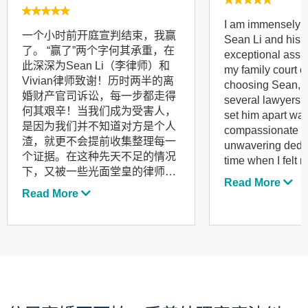
I am immensely t
一个小时前开庭宣判结束，我赢
Sean Li and his t
了。 “赢了”两个字何其承重，在
exceptional assi
此深深为Sean Li（李律师）和
my family court ca
Vivian律师致谢！历时两半的离
choosing Sean, I
婚财产官司诉讼，每一步都走得
several lawyers, 
何其艰辛！当我们成为受害人，
set him apart was
是因为我们并不知道对方是个人
compassionate a
渣，就更不会提前收集整理每一
unwavering dedic
个证据。在这种先天不足的情况
time when I felt 
下，又被一些光面堂皇的律师所
While others se
Read More
忽悠掉一些律师费之后，我几乎
on painting a ble
Read More
对人间正义不抱希望。就在离财
claiming that I 
产诉讼失效期仅剩一个月的时间
they are the onl
里，转机出现，我认识了李律
save me. His tea
师，我在其它留言区里也见到了
professionalism 
大家对他的评价。他除了大脑睿
their provision of
智、思维敏捷、个性沉稳，有过
guidance, ensurin
硬的专业知识之外，最让我感动
informed through
的是具有“猎犬”一样的精神，丝