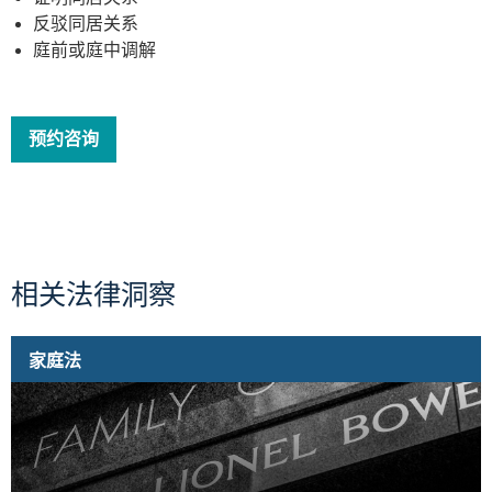
子。而在长达两年的时间里，更
反驳同居关系
多时候反倒是我遇见瓶颈想放
庭前或庭中调解
弃，李律师却会用过硬的专业安
慰鼓励我。在博通所，我感受到
的是力量和激励。无论是Vivian
的加入，还是案子后期需要远在
预约咨询
中国的博通所张律师成为我国内
证人的见证者签名，都让我感觉
这里是一个大家庭，自己身后站
着一个值得依赖、坚强正义的团
队。身处异国他乡，哪一个身陷
困境、孤立无援人不会被“你要一
相关法律洞察
杯水，我给一个海洋”的温暖和支
持感动！ 恶梦终于过去，再次致
谢Sean Li和 Vianan（Vianan身
家庭法
上折射着李律师影子）感谢你
们！也致谢张律师，致谢博通所
的每一个客户至上的律师精英
们！